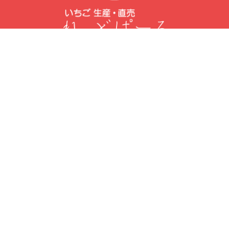
〒418-0047 静岡県富士宮市青木133
Google map
駐車場(無料)
第1駐車場：21台
第2駐車場：60台
(いちご摘みのお客様は
第2駐車場
へ)
れっどぱーる本店 営業時間
＊ 12月～5月
10：00～17：00 定休日：無休
＊ 6月～11月
10：00～17：00 定休日：月・火