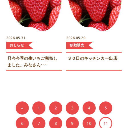
2026.05.31.
2026.05.29.
おしらせ
移動販売
只今今季の生いちご完売し
３０日のキッチンカー出店
ました。みなさん･･･
«
1
2
3
4
5
6
7
8
9
10
11