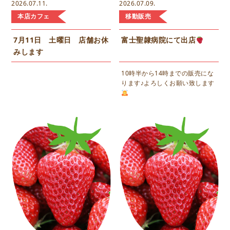
2026.07.11.
2026.07.09.
本店カフェ
移動販売
7月11日 土曜日 店舗お休
富士聖隷病院にて出店
みします
10時半から14時までの販売にな
ります♪よろしくお願い致します