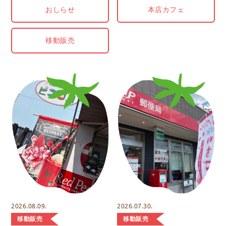
おしらせ
本店カフェ
移動販売
2026.08.09.
2026.07.30.
移動販売
移動販売