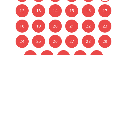
12
13
14
15
16
17
18
19
20
21
22
23
24
25
26
27
28
29
30
31
…
56
»